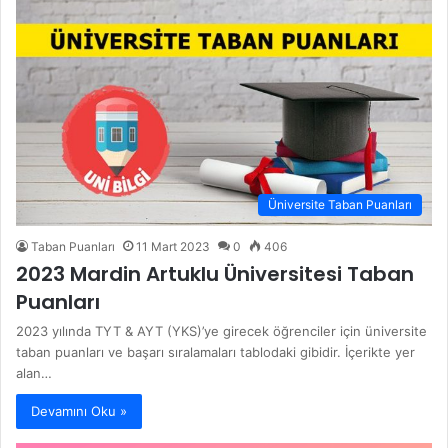
Üniversite Taban Puanları
Taban Puanları
11 Mart 2023
0
406
2023 Mardin Artuklu Üniversitesi Taban
Puanları
2023 yılında TYT & AYT (YKS)’ye girecek öğrenciler için üniversite
taban puanları ve başarı sıralamaları tablodaki gibidir. İçerikte yer
alan…
Devamını Oku »