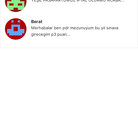
YEŞİL PASAPARTUMUZ İPTAL OLURMU ACABA...
Berat
Merhabalar ben pdr mezunuyum bu yıl sınava
girecegim p3 puan...