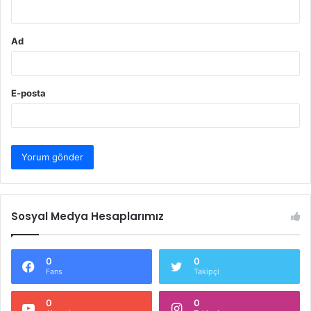
*
Ad
E-posta
Sosyal Medya Hesaplarımız
0
0
Fans
Takipçi
0
0