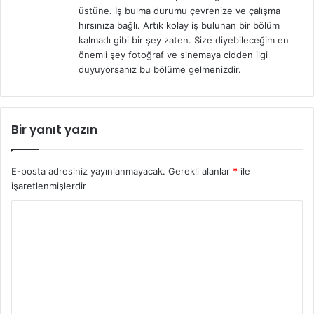
üstüne. İş bulma durumu çevrenize ve çalışma
hırsınıza bağlı. Artık kolay iş bulunan bir bölüm
kalmadı gibi bir şey zaten. Size diyebileceğim en
önemli şey fotoğraf ve sinemaya cidden ilgi
duyuyorsanız bu bölüme gelmenizdir.
Bir yanıt yazın
E-posta adresiniz yayınlanmayacak.
Gerekli alanlar
*
ile
işaretlenmişlerdir
Y
o
r
u
m