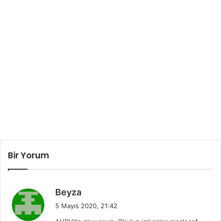
Bir Yorum
d
Beyza
e
5 Mayıs 2020, 21:42
d