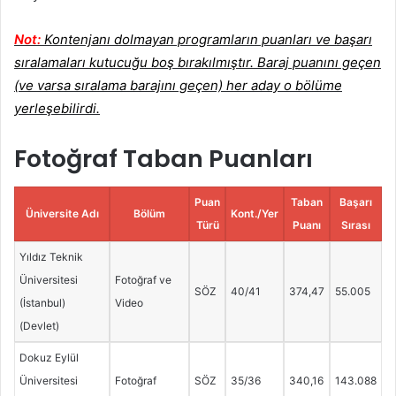
Not:
Kontenjanı dolmayan programların puanları ve başarı
sıralamaları kutucuğu boş bırakılmıştır. Baraj puanını geçen
(ve varsa sıralama barajını geçen) her aday o bölüme
yerleşebilirdi.
Fotoğraf Taban Puanları
Puan
Taban
Başarı
Üniversite Adı
Bölüm
Kont./Yer
Türü
Puanı
Sırası
Yıldız Teknik
Üniversitesi
Fotoğraf ve
SÖZ
40/41
374,47
55.005
(İstanbul)
Video
(Devlet)
Dokuz Eylül
Üniversitesi
Fotoğraf
SÖZ
35/36
340,16
143.088