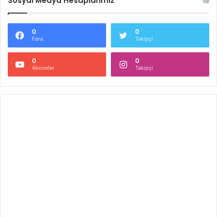
Sosyal Medya Hesaplarımız
0
0
Fans
Takipçi
0
0
Aboneler
Takipçi