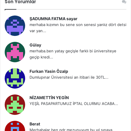
Son Yorumlar
ŞADUMNA FATMA sayar
merhaba kızımın bu sene son senesi yanlız dört detsi
var yan...
Gülay
merhaba.ben yatay geçişle farklı bi üniversiteye
geçip kredi...
Furkan Yasin Özalp
Dumlupınar Üniversitesi an itibari ile 30TL...
NİZAMETTİN YEGİN
YEŞİL PASAPARTUMUZ İPTAL OLURMU ACABA...
Berat
Merhabalar ben pdr mezunuyum bu yıl sınava