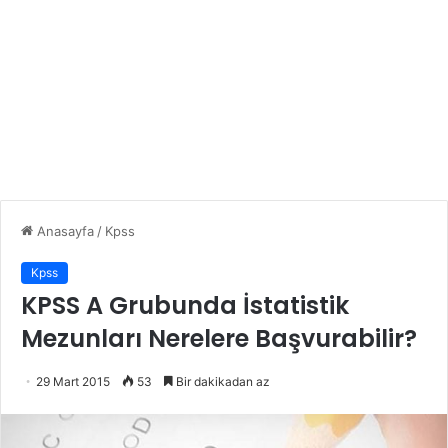
Anasayfa
/
Kpss
Kpss
KPSS A Grubunda İstatistik
Mezunları Nerelere Başvurabilir?
29 Mart 2015
53
Bir dakikadan az