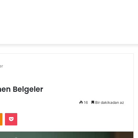
er
en Belgeler
16
Bir dakikadan az
Odnoklassniki
Pocket