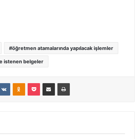
öğretmen atamalarında yapılacak işlemler
e istenen belgeler
VKontakte
Odnoklassniki
Pocket
E-Posta ile paylaş
Yazdır