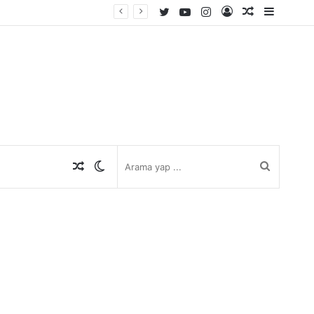
Twitter
YouTube
Instagram
Kayıt
Rastgele
Kenar
Ol
Makale
Bölmes
Rastgele
Dış
Arama
Makale
görünümü
yap
değiştir
...