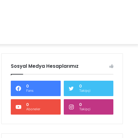
Sosyal Medya Hesaplarımız
0
0
Fans
Takipçi
0
0
Aboneler
Takipçi