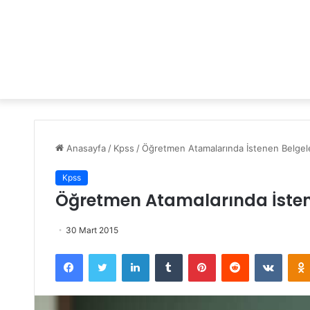
Anasayfa
/
Kpss
/
Öğretmen Atamalarında İstenen Belgel
Kpss
Öğretmen Atamalarında İsten
30 Mart 2015
Facebook
Twitter
LinkedIn
Tumblr
Pinterest
Reddit
VKontakte