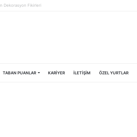
ncileri İçin Ekonomik Tatil Rehberi
TABAN PUANLAR
KARIYER
İLETIŞIM
ÖZEL YURTLAR