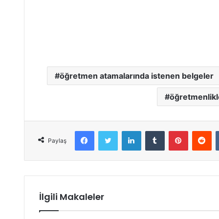
öğretmen atamalarında istenen belgeler
öğretmenlikl
Facebook
Twitter
LinkedIn
Tumblr
Pinterest
Reddit
Paylaş
İlgili Makaleler