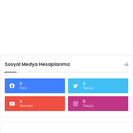
Sosyal Medya Hesaplarımız
0
0
Fans
Takipçi
0
0
Aboneler
Takipçi