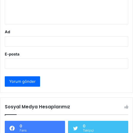
m
*
Ad
E-posta
Sosyal Medya Hesaplarımız
0
0
Fans
Takipçi