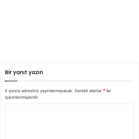
Bir yanıt yazın
E-posta adresiniz yayınlanmayacak.
Gerekli alanlar
*
ile
işaretlenmişlerdir
Y
o
r
u