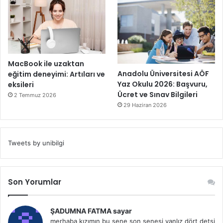
MacBook ile uzaktan
Anadolu Üniversitesi AÖF
eğitim deneyimi: Artıları ve
Yaz Okulu 2026: Başvuru,
eksileri
Ücret ve Sınav Bilgileri
2 Temmuz 2026
29 Haziran 2026
Tweets by unibilgi
Son Yorumlar
ŞADUMNA FATMA sayar
merhaba kızımın bu sene son senesi yanlız dört detsi