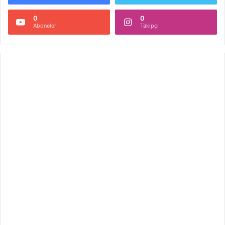
0
0
Aboneler
Takipçi