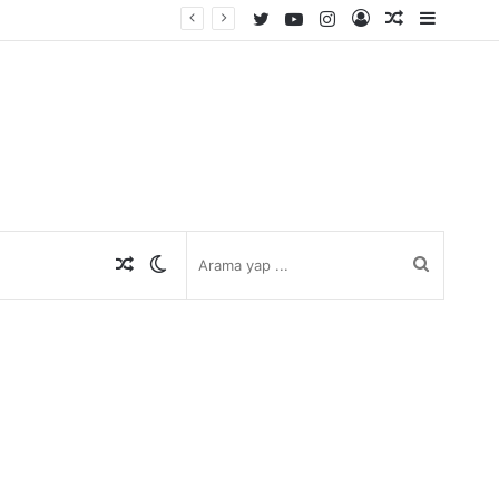
Twitter
YouTube
Instagram
Kayıt
Rastgele
Kenar
Ol
Makale
Bölmes
Rastgele
Dış
Arama
Makale
görünümü
yap
değiştir
...