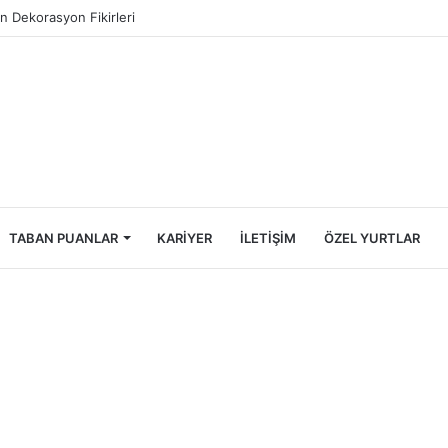
ncileri İçin Ekonomik Tatil Rehberi
TABAN PUANLAR
KARIYER
İLETIŞIM
ÖZEL YURTLAR