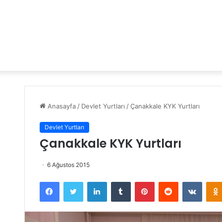
Anasayfa
/
Devlet Yurtları
/
Çanakkale KYK Yurtları
Devlet Yurtları
Çanakkale KYK Yurtları
6 Ağustos 2015
Facebook
Twitter
LinkedIn
Tumblr
Pinterest
Reddit
VKontakte