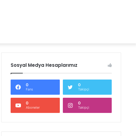
Sosyal Medya Hesaplarımız
0
0
Fans
Takipçi
0
0
Aboneler
Takipçi