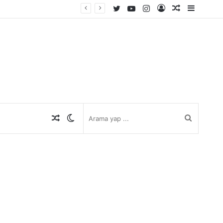
Twitter
YouTube
Instagram
Kayıt
Rastgele
Kenar
Ol
Makale
Bölmes
Rastgele
Dış
Arama
Makale
görünümü
yap
değiştir
...