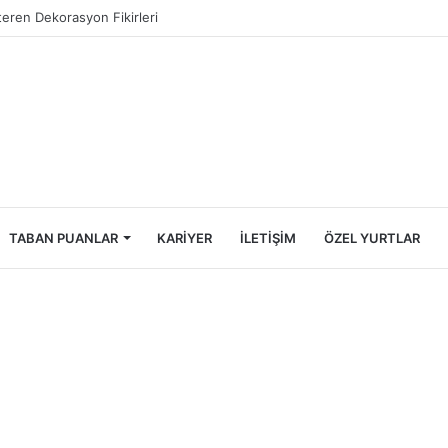
Öğrencileri İçin Ekonomik Tatil Rehberi
TABAN PUANLAR
KARIYER
İLETIŞIM
ÖZEL YURTLAR