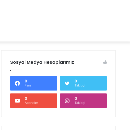
Sosyal Medya Hesaplarımız
0
0
Fans
Takipçi
0
0
Aboneler
Takipçi