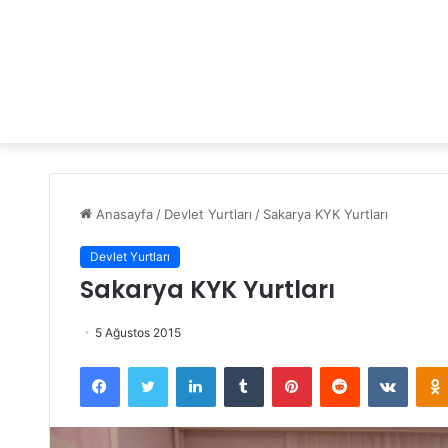
Anasayfa
/
Devlet Yurtları
/
Sakarya KYK Yurtları
Devlet Yurtları
Sakarya KYK Yurtları
5 Ağustos 2015
Facebook
Twitter
LinkedIn
Tumblr
Pinterest
Reddit
VKontakte